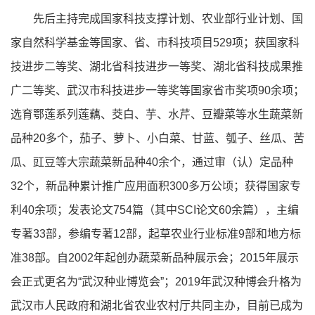
先后主持完成国家科技支撑计划、农业部行业计划、国
家自然科学基金等国家、省、市科技项目529项；获国家科
技进步二等奖、湖北省科技进步一等奖、湖北省科技成果推
广二等奖、武汉市科技进步一等奖等国家省市奖项90余项；
选育鄂莲系列莲藕、茭白、芋、水芹、豆瓣菜等水生蔬菜新
品种20多个，茄子、萝卜、小白菜、甘蓝、瓠子、丝瓜、苦
瓜、豇豆等大宗蔬菜新品种40余个，通过审（认）定品种
32个，新品种累计推广应用面积300多万公顷；获得国家专
利40余项；发表论文754篇（其中SCI论文60余篇），主编
专著33部，参编专著12部，起草农业行业标准9部和地方标
准38部。自2002年起创办蔬菜新品种展示会；2015年展示
会正式更名为“武汉种业博览会”；2019年武汉种博会升格为
武汉市人民政府和湖北省农业农村厅共同主办，目前已成为